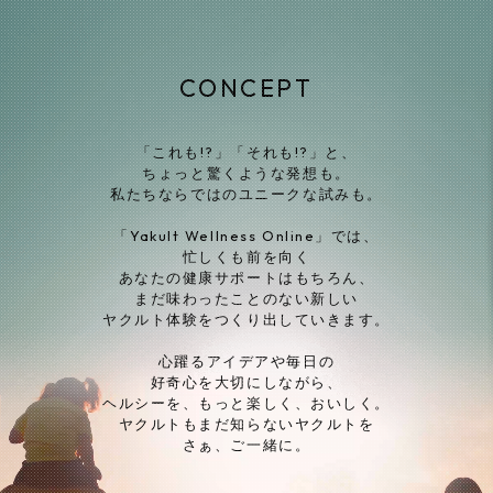
CONCEPT
「これも!?」「それも!?」と、
ちょっと驚くような発想も。
私たちならではのユニークな試みも。
「Yakult Wellness Online」では、
忙しくも前を向く
あなたの健康サポートはもちろん、
まだ味わったことのない新しい
ヤクルト体験をつくり出していきます。
心躍るアイデアや毎日の
好奇心を大切にしながら、
ヘルシーを、もっと楽しく、おいしく。
ヤクルトもまだ知らないヤクルトを
さぁ、ご一緒に。