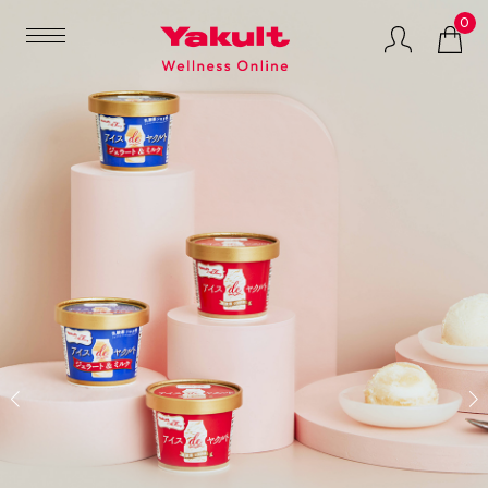
0
マルチプロバイオ
GREEN
LACTIFUL（ラクテ
ティクスサプリメ
SOYMILK（グリー
ィフル）
ント
ンソイミルク）
健康食品
ビューティケア
特集