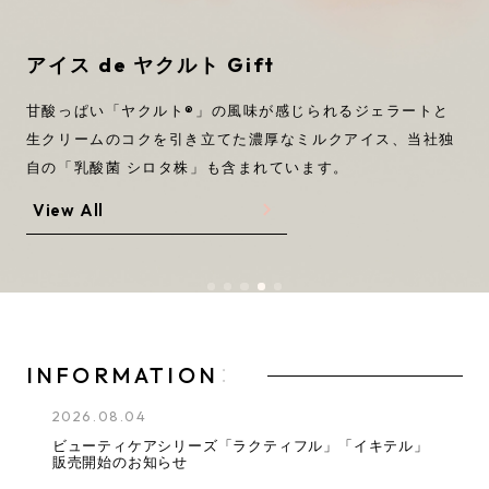
定期お届け便
GREEN SOYMILK
アイス de ヤクルト Gift
ヤクルトの乳酸菌
スキンケア
Mail magazine
※
マルチプロバイオティクスサプリメント
ヤクルトのお中元・夏ギフト
マルチプロバイオティクスサプリメント
ヤクルトのお中元・夏ギフト
発芽玄米の香ばしさと豆乳のまろやかなコクで、
甘酸っぱい「ヤクルト®」の風味が感じられるジェラートと
おいしく続
90年以上の乳酸菌研究と発酵技術を、お肌にも。
「ヤクルト」の乳酸菌と「ミルミル」の2種類の活きた菌で
今夏、大切な方へのお中元に、
けられる豆乳青汁。
生クリームのコクを引き立てた濃厚なミルクアイス、
「ヤクルト」の乳酸菌と「ミルミル」の2種類の活きた菌で
今夏、大切な方へのお中元に、
ヤクルト独自のビフィズス菌とガラクト
「ヤクルトから健康を気づか
「ヤクルトから健康を気づか
当社独
LINE
うるおいに満ちた、すこやかな素肌へ。
健康をサポート。
うギフト」を贈りませんか。
オリゴ糖を配合。
自の「乳酸菌 シロタ株」も含まれています。
健康をサポート。
うギフト」を贈りませんか。
顆粒タイプで、いつでもどこでも手軽に！
顆粒タイプで、いつでもどこでも手軽に！
※ 乳酸菌由来の保湿成分配合
instagram
View All
View All
View All
View All
View All
View All
View All
Yakult Wellness Online お客さまセンター
03-6899-5236
［ 月～金 10:00～16:00 ｜ 土日・祝日・年末年始休み ］
INFORMATION
2026.08.04
ビューティケアシリーズ「ラクティフル」「イキテル」
販売開始のお知らせ