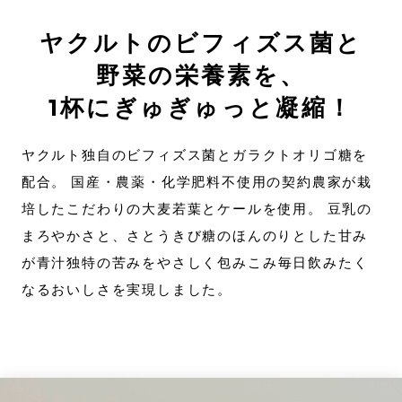
定期お届け便
ヤクルトのビフィズス菌と
野菜の栄養素を、
Mail magazine
1杯にぎゅぎゅっと凝縮！
LINE
ヤクルト独自のビフィズス菌とガラクトオリゴ糖を
instagram
配合。
国産・農薬・化学肥料不使用の契約農家が栽
Yakult Wellness Online お客さまセンター
培したこだわりの大麦若葉とケールを使用。
豆乳の
03-6899-5236
まろやかさと、さとうきび糖のほんのりとした甘み
［ 月～金 10:00～16:00 ｜ 土日・祝日・年末年始休み ］
が青汁独特の苦みをやさしく包みこみ
毎日飲みたく
なるおいしさを実現しました。