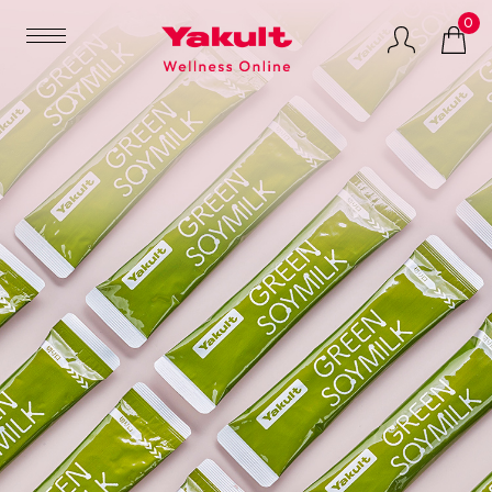
0
マルチプロバイオ
GREEN
LACTIFUL（ラクテ
ティクスサプリメ
SOYMILK（グリー
ィフル）
ント
ンソイミルク）
健康食品
ビューティケア
特集