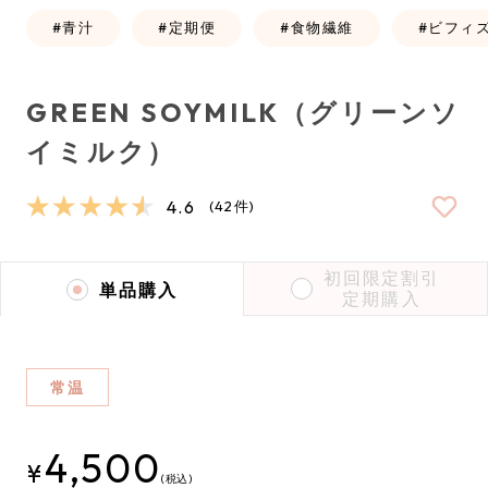
青汁
定期便
食物繊維
ビフィズ
GREEN SOYMILK（グリーンソ
イミルク）
4.6
(
42件
)
初回限定割引
単品購入
定期購入
常温
4,500
(税込)