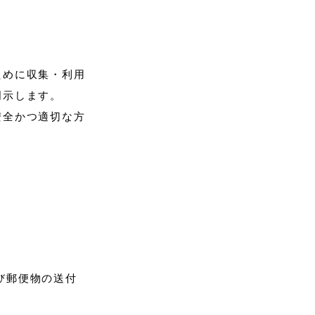
ために収集・利用
明示します。
安全かつ適切な方
び郵便物の送付