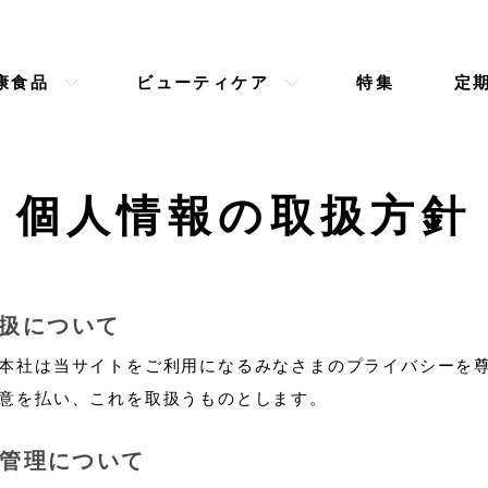
イキテル
お問い合わせ
ガイド
よくあるご質問
フォーム
物繊維
康食品
乳酸菌 シロタ株
ビューティケア
ビフィズス菌 ＢＹ株
特集
定
全てのビューティケア商品をみる
個人情報の取扱方針
全ての健康食品商品をみる
扱について
本社は当サイトをご利用になるみなさまのプライバシーを
意を払い、これを取扱うものとします。
管理について