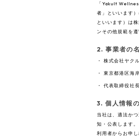
「Yakult We
者」といいます）
といいます）は株
ンその他規範を遵
事業者の
・
株式会社ヤク
・
東京都港区海岸1
・
代表取締役社
個人情報
当社は、適法かつ
知・公表します。
利用者からお申し