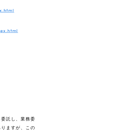
x.html
dex.html
を委託し、業務委
ありますが、この