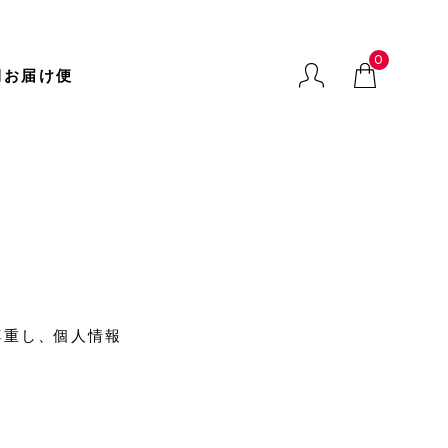
会社概要
0
期お届け便
ガラクトオリゴ糖
尊重し、個人情報