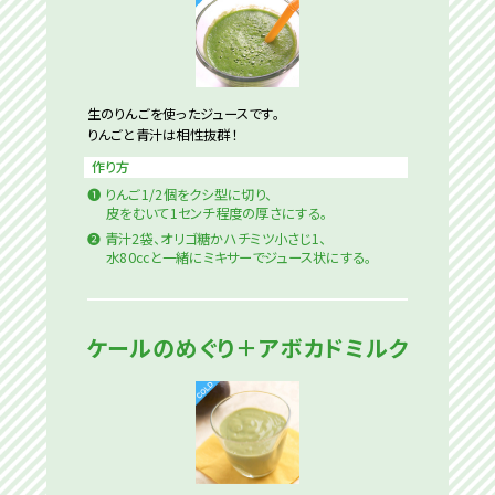
生のりんごを使ったジュースです。
りんごと青汁は相性抜群！
作り方
❶
りんご1/2個をクシ型に切り、
皮をむいて1センチ程度の厚さにする。
❷
青汁2袋、オリゴ糖かハチミツ小さじ1、
水80ccと一緒にミキサーでジュース状にする。
ケールのめぐり＋アボカドミルク