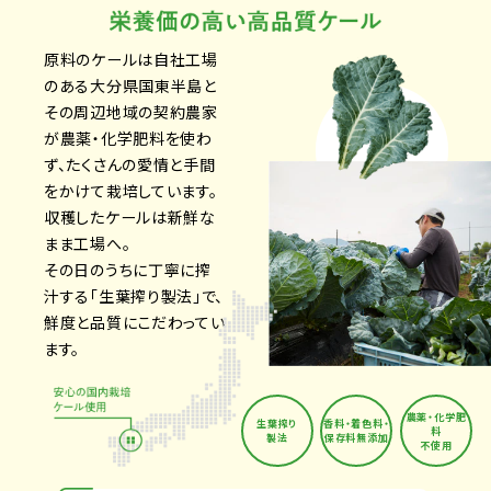
原料のケールは自社工場
のある大分県国東半島と
その周辺地域の契約農家
が農薬・化学肥料を使わ
ず、たくさんの愛情と手間
をかけて栽培しています。
収穫したケールは新鮮な
まま工場へ。
その日のうちに丁寧に搾
汁する「生葉搾り製法」で、
鮮度と品質にこだわってい
ます。
農薬・化学肥
生葉搾り
香料・着色料・
料
製法
保存料無添加
不使用