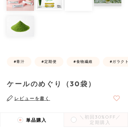
青汁
定期便
食物繊維
ガラク
ケールのめぐり（30袋）
レビューを書く
＼初回30%OFF／
単品購入
定期購入