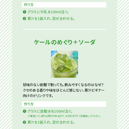
作り方
❶
グラスに牛乳を100ml注ぐ。
❷
青汁を1袋入れ、混ぜ合わせる。
ケールのめぐり＋ソーダ
甘味のない炭酸で割っても、飲みやすくなるのはなぜ？
クセのある香りや味をほとんど感じない、青汁ビギナー
向けのドリンクです。
作り方
❶
グラスに炭酸水を100ml注ぐ。
※発泡してこぼれる恐れがあるので、大きめのグラスを使用してください。
❷
青汁を1袋入れ、混ぜ合わせる。