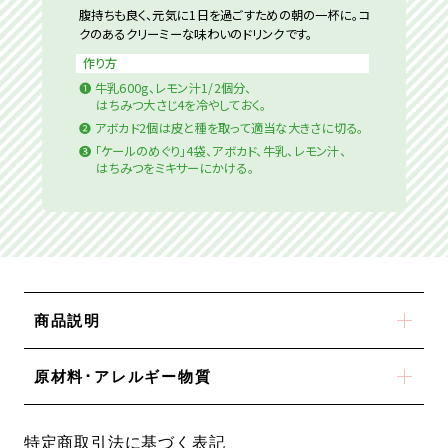
腹持ちも良く、元気に1日を過ごすための朝の一杯に。コ
クのあるクリーミーな味わいのドリンクです。
作り方
❶
牛乳600g、レモン汁1/2個分、
はちみつ大さじ4を冷やしておく。
❷
アボカド2個は皮と種を取って適当な大きさに切る。
❸
「ケールのめぐり」4袋、アボカド、牛乳、レモン汁、
はちみつをミキサーにかける。
商品説明
原材料･アレルギー物質
特定商取引法に基づく表記