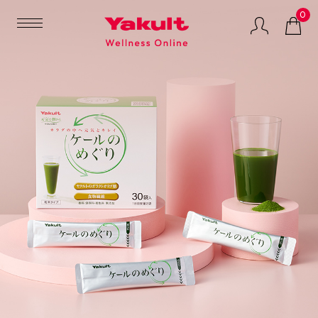
0
マルチプロバイオ
GREEN
LACTIFUL（ラクテ
ティクスサプリメ
SOYMILK（グリー
ィフル）
ント
ンソイミルク）
健康食品
ビューティケア
特集