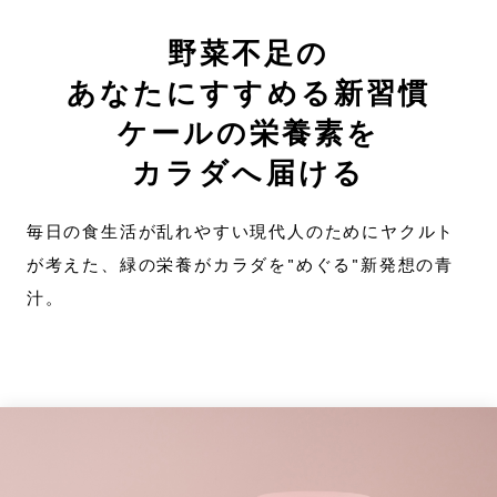
定期お届け便
野菜不足の
あなたにすすめる新習慣
Mail magazine
ケールの栄養素を
LINE
カラダへ届ける
instagram
毎日の食生活が乱れやすい現代人のためにヤクルト
Yakult Wellness Online お客さまセンター
が考えた、
緑の栄養がカラダを"めぐる"新発想の青
03-6899-5236
汁。
［ 月～金 10:00～16:00 ｜ 土日・祝日・年末年始休み ］