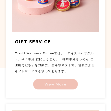
定期お届け便
Mail magazine
LINE
GIFT SERVICE
instagram
Yakult Wellness Onlineでは、「アイス de ヤクル
Yakult Wellness Online お客さまセンター
ト」や「手延 仁比山うどん」「神埼手延そうめん 仁
03-6899-5236
比山そだち」を対象に、熨斗やギフト箱、包装による
［ 月～金 10:00～16:00 ｜ 土日・祝日・年末年始休み ］
ギフトサービスを承っております。
View More