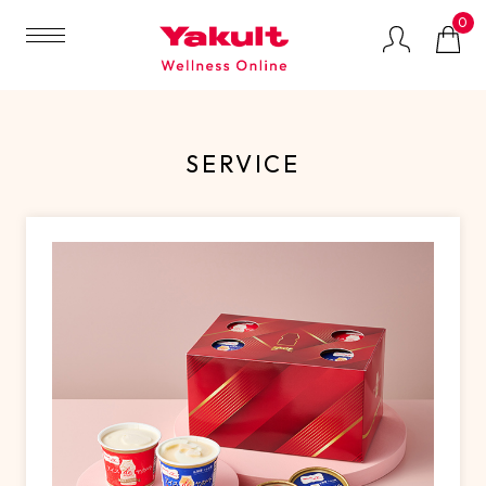
0
SERVICE
マルチプロバイオ
GREEN
LACTIFUL（ラクテ
ティクスサプリメ
SOYMILK（グリー
ィフル）
ント
ンソイミルク）
健康食品
ビューティケア
特集