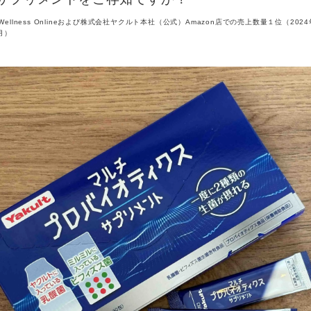
lt Wellness Onlineおよび株式会社ヤクルト本社（公式）Amazon店での売上数量１位（202
月）