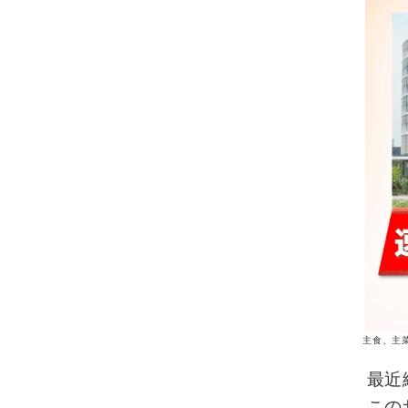
主食、主
最近
この