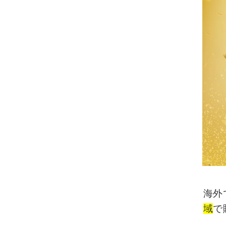
海外
域
で