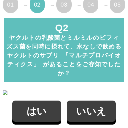
01
02
03
04
05
Q2
ヤクルトの乳酸菌とミルミルのビフィ
ズス菌を同時に摂れて、水なしで飲める
ヤクルトのサプリ 「マルチプ
ロバイオ
ティクス」 があることをご存知でした
か？
はい
いいえ