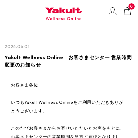
0
2026.06.01
マルチプロバイオ
GREEN
LACTIFUL（ラクテ
Yakult Wellness Online お客さまセンター 営業時間
ティクスサプリメ
SOYMILK（グリー
ィフル）
変更のお知らせ
ント
ンソイミルク）
お客さま各位
健康食品
いつもYakult Wellness Onlineをご利用いただきありが
ビューティケア
とうございます。
特集
このたびお客さまからお寄せいただいたお声をもとに、
お客さまセンターの営業時間を見直す運びとなりまし