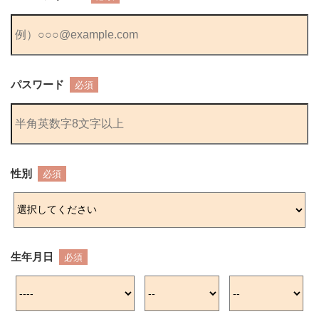
パスワード
必須
性別
必須
生年月日
必須