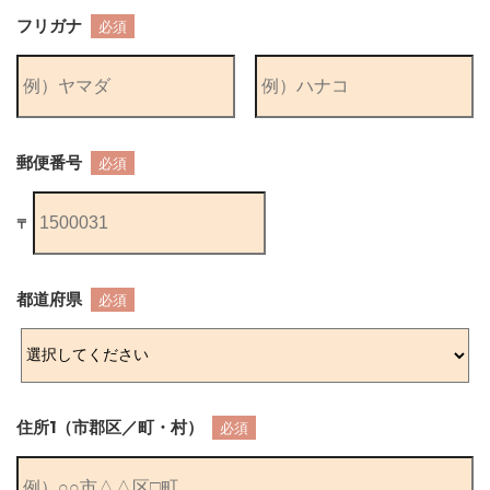
フリガナ
必須
郵便番号
必須
〒
都道府県
必須
住所1（市郡区／町・村）
必須